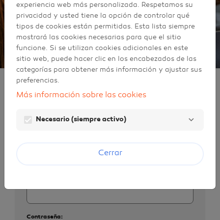
experiencia web más personalizada. Respetamos su
privacidad y usted tiene la opción de controlar qué
tipos de cookies están permitidas. Esta lista siempre
mostrará las cookies necesarias para que el sitio
funcione. Si se utilizan cookies adicionales en este
sitio web, puede hacer clic en los encabezados de las
categorías para obtener más información y ajustar sus
Identificación
preferencias.
Más información sobre las cookies
Necesario (siempre activo)
Iniciar sesión
Si ya tiene una cuenta de usuario en Galp,
indique su dirección de correo electrónico y
Cerrar
contraseña a continuación.
Correo electrónico:
Contraseña: